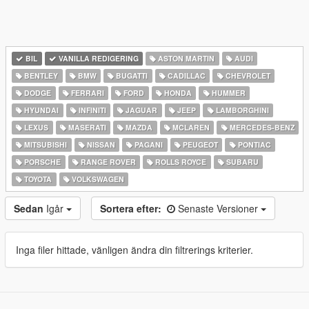
BIL
VANILLA REDIGERING
ASTON MARTIN
AUDI
BENTLEY
BMW
BUGATTI
CADILLAC
CHEVROLET
DODGE
FERRARI
FORD
HONDA
HUMMER
HYUNDAI
INFINITI
JAGUAR
JEEP
LAMBORGHINI
LEXUS
MASERATI
MAZDA
MCLAREN
MERCEDES-BENZ
MITSUBISHI
NISSAN
PAGANI
PEUGEOT
PONTIAC
PORSCHE
RANGE ROVER
ROLLS ROYCE
SUBARU
TOYOTA
VOLKSWAGEN
Sedan
Igår
Sortera efter:
Senaste Versioner
Inga filer hittade, vänligen ändra din filtrerings kriterier.