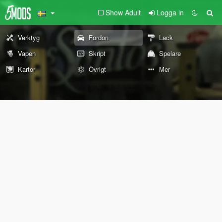
Show Adult
Logga in
Verktyg
Fordon
Lack
Vapen
Skript
Spelare
Kartor
Övrigt
Mer