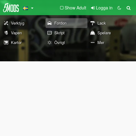
Show Adult
Logga in
Verktyg
Fordon
Lack
Vapen
Skript
Spelare
Kartor
Övrigt
Mer