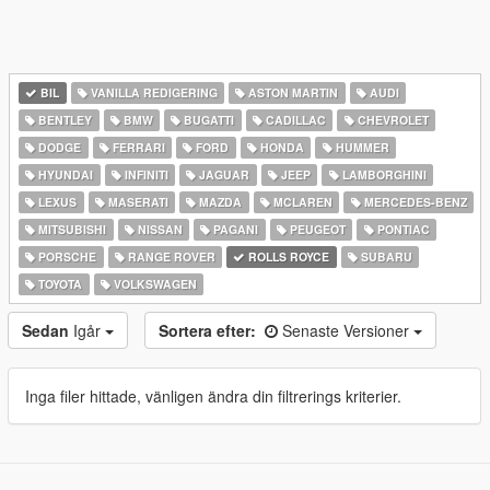
BIL
VANILLA REDIGERING
ASTON MARTIN
AUDI
BENTLEY
BMW
BUGATTI
CADILLAC
CHEVROLET
DODGE
FERRARI
FORD
HONDA
HUMMER
HYUNDAI
INFINITI
JAGUAR
JEEP
LAMBORGHINI
LEXUS
MASERATI
MAZDA
MCLAREN
MERCEDES-BENZ
MITSUBISHI
NISSAN
PAGANI
PEUGEOT
PONTIAC
PORSCHE
RANGE ROVER
ROLLS ROYCE
SUBARU
TOYOTA
VOLKSWAGEN
Sedan
Igår
Sortera efter:
Senaste Versioner
Inga filer hittade, vänligen ändra din filtrerings kriterier.