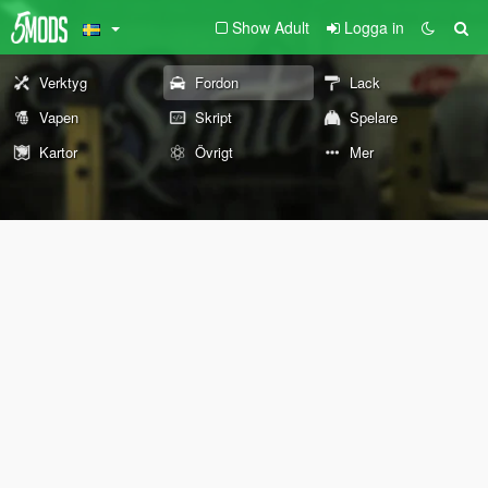
Show Adult
Logga in
Verktyg
Fordon
Lack
Vapen
Skript
Spelare
Kartor
Övrigt
Mer