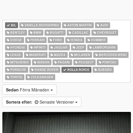
BIL
VANILLA REDIGERING
ASTON MARTIN
AUDI
BENTLEY
BMW
BUGATTI
CADILLAC
CHEVROLET
DODGE
FERRARI
FORD
HONDA
HUMMER
HYUNDAI
INFINITI
JAGUAR
JEEP
LAMBORGHINI
LEXUS
MASERATI
MAZDA
MCLAREN
MERCEDES-BENZ
MITSUBISHI
NISSAN
PAGANI
PEUGEOT
PONTIAC
PORSCHE
RANGE ROVER
ROLLS ROYCE
SUBARU
TOYOTA
VOLKSWAGEN
Sedan
Förra Månaden
Sortera efter:
Senaste Versioner