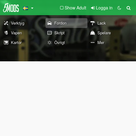
Show Adult
Logga in
Verktyg
Fordon
Lack
Vapen
Skript
Spelare
Kartor
Övrigt
Mer