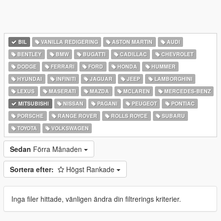
BIL
VANILLA REDIGERING
ASTON MARTIN
AUDI
BENTLEY
BMW
BUGATTI
CADILLAC
CHEVROLET
DODGE
FERRARI
FORD
HONDA
HUMMER
HYUNDAI
INFINITI
JAGUAR
JEEP
LAMBORGHINI
LEXUS
MASERATI
MAZDA
MCLAREN
MERCEDES-BENZ
MITSUBISHI
NISSAN
PAGANI
PEUGEOT
PONTIAC
PORSCHE
RANGE ROVER
ROLLS ROYCE
SUBARU
TOYOTA
VOLKSWAGEN
Sedan
Förra Månaden
Sortera efter:
Högst Rankade
Inga filer hittade, vänligen ändra din filtrerings kriterier.