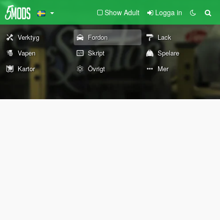
Show Adult
Logga in
Verktyg
Fordon
Lack
Vapen
Skript
Spelare
Kartor
Övrigt
Mer