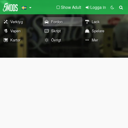
Show Adult
Logga in
Verktyg
Fordon
Lack
Vapen
Skript
Spelare
Kartor
Övrigt
Mer