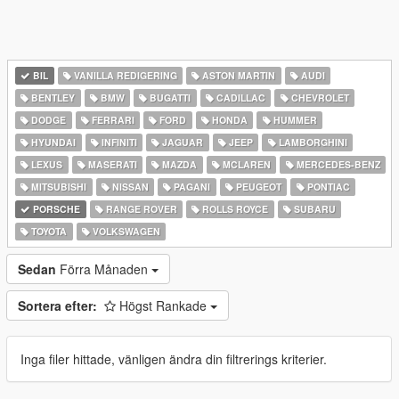
BIL
VANILLA REDIGERING
ASTON MARTIN
AUDI
BENTLEY
BMW
BUGATTI
CADILLAC
CHEVROLET
DODGE
FERRARI
FORD
HONDA
HUMMER
HYUNDAI
INFINITI
JAGUAR
JEEP
LAMBORGHINI
LEXUS
MASERATI
MAZDA
MCLAREN
MERCEDES-BENZ
MITSUBISHI
NISSAN
PAGANI
PEUGEOT
PONTIAC
PORSCHE
RANGE ROVER
ROLLS ROYCE
SUBARU
TOYOTA
VOLKSWAGEN
Sedan
Förra Månaden
Sortera efter:
Högst Rankade
Inga filer hittade, vänligen ändra din filtrerings kriterier.