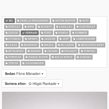
BIL
VANILLA REDIGERING
ASTON MARTIN
AUDI
BENTLEY
BMW
BUGATTI
CADILLAC
CHEVROLET
DODGE
FERRARI
FORD
HONDA
HUMMER
HYUNDAI
INFINITI
JAGUAR
JEEP
LAMBORGHINI
LEXUS
MASERATI
MAZDA
MCLAREN
MERCEDES-BENZ
MITSUBISHI
NISSAN
PAGANI
PEUGEOT
PONTIAC
PORSCHE
RANGE ROVER
ROLLS ROYCE
SUBARU
TOYOTA
VOLKSWAGEN
Sedan
Förra Månaden
Sortera efter:
Högst Rankade