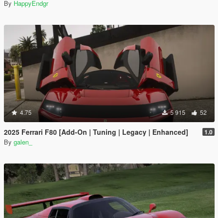
By
HappyEndgr
4.75
5 915
52
2025 Ferrari F80 [Add-On | Tuning | Legacy | Enhanced]
1.0
By
galen_