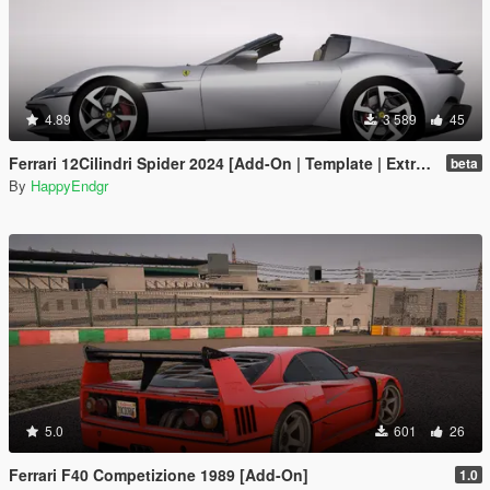
4.89
3 589
45
Ferrari 12Cilindri Spider 2024 [Add-On | Template | Extras]
beta
By
HappyEndgr
5.0
601
26
Ferrari F40 Competizione 1989 [Add-On]
1.0