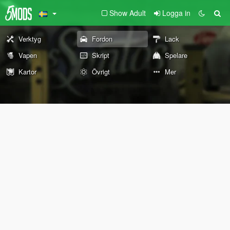
Show Adult
Logga in
Verktyg
Fordon
Lack
Vapen
Skript
Spelare
Kartor
Övrigt
Mer