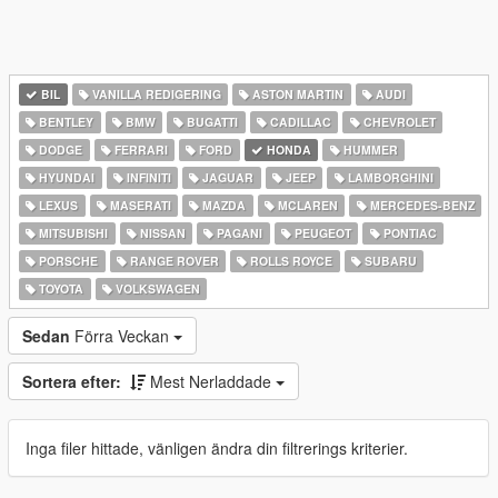
BIL
VANILLA REDIGERING
ASTON MARTIN
AUDI
BENTLEY
BMW
BUGATTI
CADILLAC
CHEVROLET
DODGE
FERRARI
FORD
HONDA
HUMMER
HYUNDAI
INFINITI
JAGUAR
JEEP
LAMBORGHINI
LEXUS
MASERATI
MAZDA
MCLAREN
MERCEDES-BENZ
MITSUBISHI
NISSAN
PAGANI
PEUGEOT
PONTIAC
PORSCHE
RANGE ROVER
ROLLS ROYCE
SUBARU
TOYOTA
VOLKSWAGEN
Sedan
Förra Veckan
Sortera efter:
Mest Nerladdade
Inga filer hittade, vänligen ändra din filtrerings kriterier.