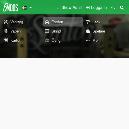
Show Adult
Logga in
Verktyg
Fordon
Lack
Vapen
Skript
Spelare
Kartor
Övrigt
Mer