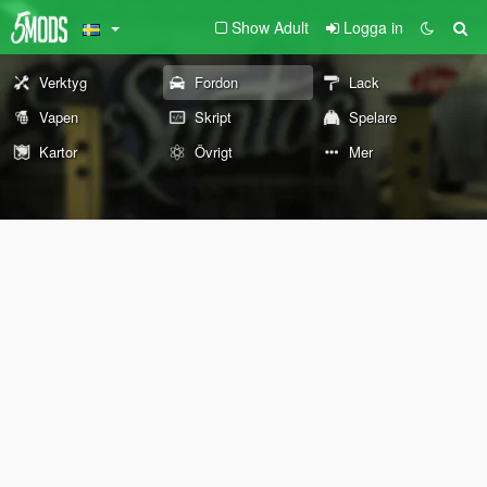
Show Adult
Logga in
Verktyg
Fordon
Lack
Vapen
Skript
Spelare
Kartor
Övrigt
Mer