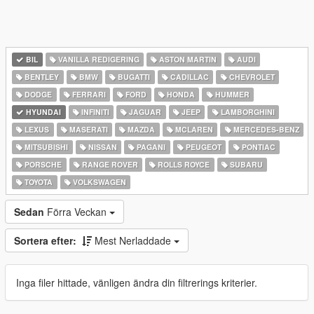
BIL
VANILLA REDIGERING
ASTON MARTIN
AUDI
BENTLEY
BMW
BUGATTI
CADILLAC
CHEVROLET
DODGE
FERRARI
FORD
HONDA
HUMMER
HYUNDAI
INFINITI
JAGUAR
JEEP
LAMBORGHINI
LEXUS
MASERATI
MAZDA
MCLAREN
MERCEDES-BENZ
MITSUBISHI
NISSAN
PAGANI
PEUGEOT
PONTIAC
PORSCHE
RANGE ROVER
ROLLS ROYCE
SUBARU
TOYOTA
VOLKSWAGEN
Sedan
Förra Veckan
Sortera efter:
Mest Nerladdade
Inga filer hittade, vänligen ändra din filtrerings kriterier.