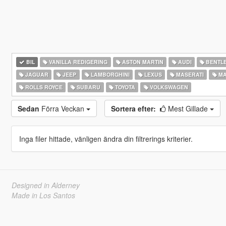
BIL
VANILLA REDIGERING
ASTON MARTIN
AUDI
BENTL
JAGUAR
JEEP
LAMBORGHINI
LEXUS
MASERATI
MA
ROLLS ROYCE
SUBARU
TOYOTA
VOLKSWAGEN
Sedan
Förra Veckan
Sortera efter:
Mest Gillade
Inga filer hittade, vänligen ändra din filtrerings kriterier.
Designed in Alderney
Made in Los Santos