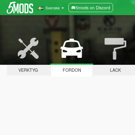
5mods on Discord
Svenska
VERKTYG
FORDON
LACK