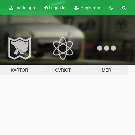
t
Ladda upp
Logga in
Registrera
KARTOR
ÖVRIGT
MER