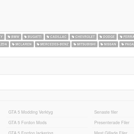
EY
BMW
BUGATTI
CADILLAC
CHEVROLET
DODGE
FERRA
ZDA
MCLAREN
MERCEDES-BENZ
MITSUBISHI
NISSAN
PAGA
GTA 5 Modding Verktyg
Senaste filer
GTA 5 Fordon Mods
Presenterade Filer
GTA 5 Fordon lackering
Mest Gillade Filer