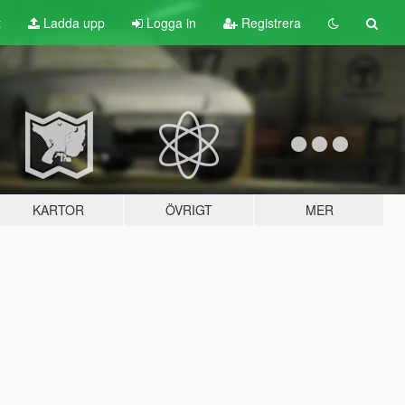
t
Ladda upp
Logga in
Registrera
KARTOR
ÖVRIGT
MER