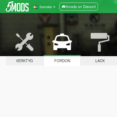
5mods on Discord
Svenska
VERKTYG
FORDON
LACK