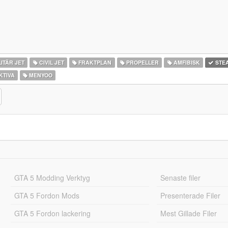
ITÄR JET
CIVIL JET
FRAKTPLAN
PROPELLER
AMFIBISK
STE
KTIVA
MENYOO
GTA 5 Modding Verktyg
Senaste filer
GTA 5 Fordon Mods
Presenterade Filer
GTA 5 Fordon lackering
Mest Gillade Filer