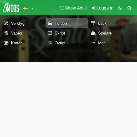
Show Adult
Logga in
Verktyg
Fordon
Lack
Vapen
Skript
Spelare
Kartor
Övrigt
Mer