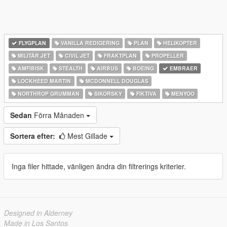
FLYGPLAN
VANILLA REDIGERING
PLAN
HELIKOPTER
MILITÄR JET
CIVIL JET
FRAKTPLAN
PROPELLER
AMFIBISK
STEALTH
AIRBUS
BOEING
EMBRAER
LOCKHEED MARTIN
MCDONNELL DOUGLAS
NORTHROP GRUMMAN
SIKORSKY
FIKTIVA
MENYOO
Sedan
Förra Månaden
Sortera efter:
Mest Gillade
Inga filer hittade, vänligen ändra din filtrerings kriterier.
Designed in Alderney
Made in Los Santos