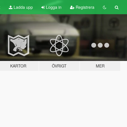
t
Ladda upp
Logga in
Registrera
KARTOR
ÖVRIGT
MER