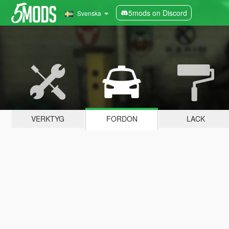
5mods on Discord
Svenska
VERKTYG
FORDON
LACK