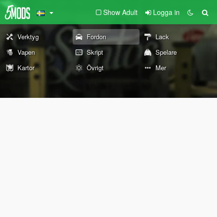
Show Adult
Logga in
Verktyg
Fordon
Lack
Vapen
Skript
Spelare
Kartor
Övrigt
Mer