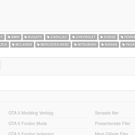
EY
BMW
BUGATTI
CADILLAC
CHEVROLET
DODGE
FERRA
ZDA
MCLAREN
MERCEDES-BENZ
MITSUBISHI
NISSAN
PAGA
GTA 5 Modding Verktyg
Senaste filer
GTA 5 Fordon Mods
Presenterade Filer
GTA 5 Fordon lackering
Mest Gillade Filer