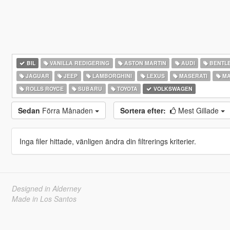
BIL
VANILLA REDIGERING
ASTON MARTIN
AUDI
BENTL
JAGUAR
JEEP
LAMBORGHINI
LEXUS
MASERATI
MA
ROLLS ROYCE
SUBARU
TOYOTA
VOLKSWAGEN
Sedan
Förra Månaden
Sortera efter:
Mest Gillade
Inga filer hittade, vänligen ändra din filtrerings kriterier.
Designed in Alderney
Made in Los Santos