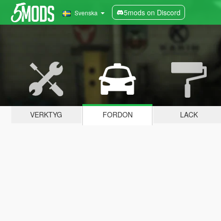
5mods on Discord
Svenska
VERKTYG
FORDON
LACK