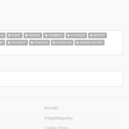
RI
FORD
HONDA
HUMMER
HYUNDAI
INFINITI
NI
PEUGEOT
PONTIAC
PORSCHE
RANGE ROVER
Kontakt
Integritetspolicy
Cookie Policy