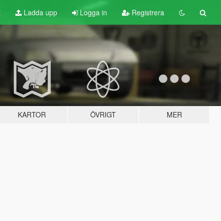
t
Ladda upp
Logga in
Registrera
KARTOR
ÖVRIGT
MER