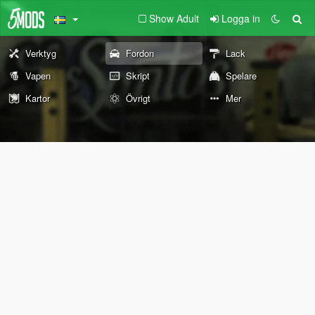
Show Adult
Logga in
Verktyg
Fordon
Lack
Vapen
Skript
Spelare
Kartor
Övrigt
Mer