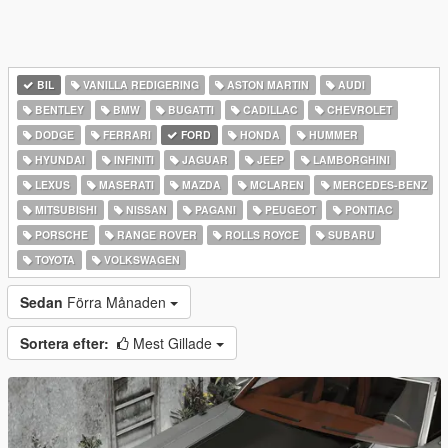
BIL
VANILLA REDIGERING
ASTON MARTIN
AUDI
BENTLEY
BMW
BUGATTI
CADILLAC
CHEVROLET
DODGE
FERRARI
FORD
HONDA
HUMMER
HYUNDAI
INFINITI
JAGUAR
JEEP
LAMBORGHINI
LEXUS
MASERATI
MAZDA
MCLAREN
MERCEDES-BENZ
MITSUBISHI
NISSAN
PAGANI
PEUGEOT
PONTIAC
PORSCHE
RANGE ROVER
ROLLS ROYCE
SUBARU
TOYOTA
VOLKSWAGEN
Sedan
Förra Månaden
Sortera efter:
Mest Gillade