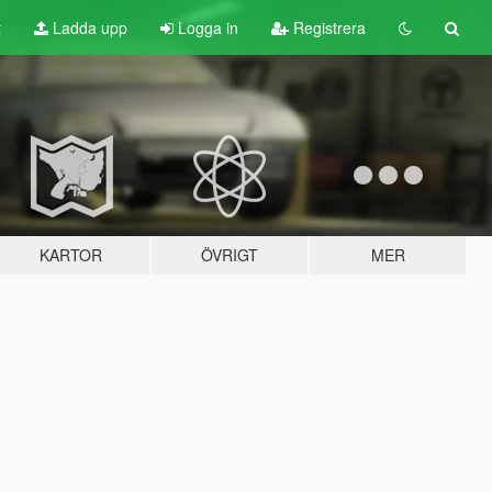
t
Ladda upp
Logga in
Registrera
KARTOR
ÖVRIGT
MER