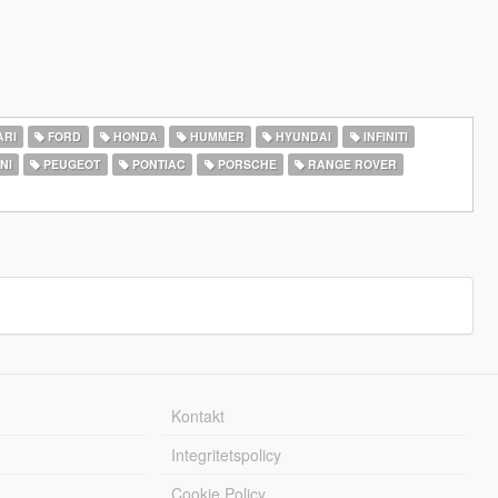
ARI
FORD
HONDA
HUMMER
HYUNDAI
INFINITI
NI
PEUGEOT
PONTIAC
PORSCHE
RANGE ROVER
Kontakt
Integritetspolicy
Cookie Policy