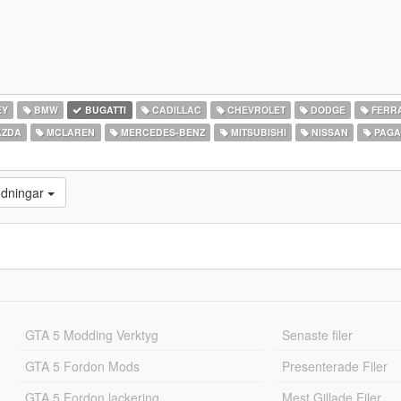
EY
BMW
BUGATTI
CADILLAC
CHEVROLET
DODGE
FERR
ZDA
MCLAREN
MERCEDES-BENZ
MITSUBISHI
NISSAN
PAGA
ddningar
GTA 5 Modding Verktyg
Senaste filer
GTA 5 Fordon Mods
Presenterade Filer
GTA 5 Fordon lackering
Mest Gillade Filer