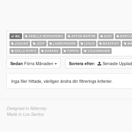
BIL
VANILLA REDIGERING
ASTON MARTIN
AUDI
BENTL
JAGUAR
JEEP
LAMBORGHINI
LEXUS
MASERATI
MA
ROLLS ROYCE
SUBARU
TOYOTA
VOLKSWAGEN
Sedan
Förra Månaden
Sortera efter:
Senaste Uppla
Inga filer hittade, vänligen ändra din filtrerings kriterier.
Designed in Alderney
Made in Los Santos