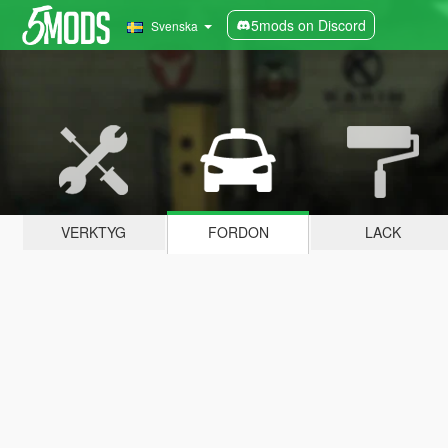
5mods on Discord
Svenska
VERKTYG
FORDON
LACK