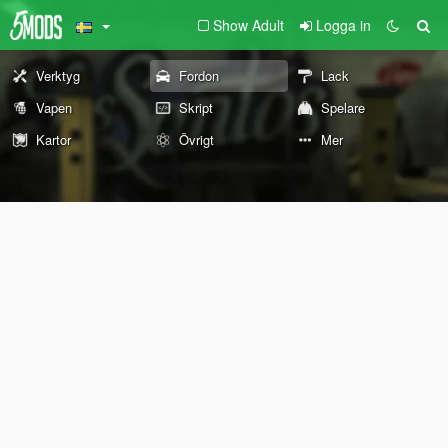
Show Adult
Logga in
Verktyg
Fordon
Lack
Vapen
Skript
Spelare
Kartor
Övrigt
Mer