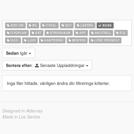
ADD-ON
BIL
CYKEL
SUV
LASTBIL
BUSS
FLYGPLAN
BÅT
STRIDSVAGN
APC
AKUTFALL
ELS
HJUL
LJUD
HANTERING
MENYOO
LORE FRIENDLY
Sedan
Igår
Sortera efter:
Senaste Uppladdningar
Inga filer hittade, vänligen ändra din filtrerings kriterier.
Designed in Alderney
Made in Los Santos