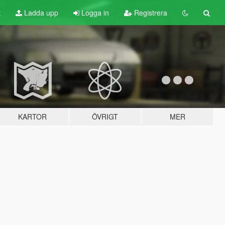
t
Ladda upp
Logga in
Registrera
KARTOR
ÖVRIGT
MER