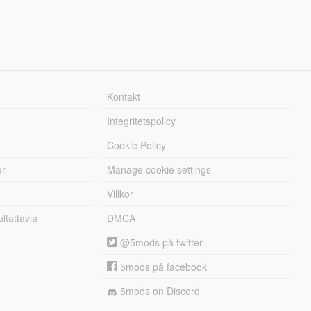
Kontakt
Integritetspolicy
Cookie Policy
er
Manage cookie settings
Villkor
tattavla
DMCA
@5mods på twitter
5mods på facebook
5mods on Discord