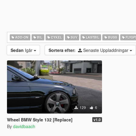
ADD-ON
BIL
CYKEL
SUV
LASTBIL
BUSS
FLYGP
Sedan
Igår
Sortera efter:
Senaste Uppladdningar
129
6
Wheel BMW Style 132 [Replace]
v1.0
By
davidbaach