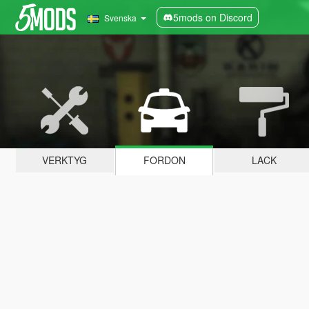
5mods on Discord
Svenska
VERKTYG
FORDON
LACK