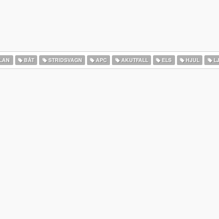
LAN
BÅT
STRIDSVAGN
APC
AKUTFALL
ELS
HJUL
L