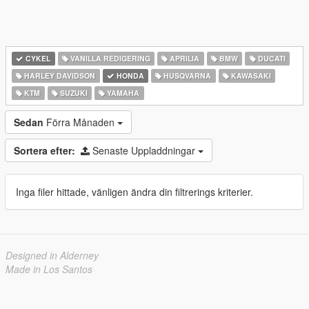
CYKEL
VANILLA REDIGERING
APRILIA
BMW
DUCATI
HARLEY DAVIDSON
HONDA
HUSQVARNA
KAWASAKI
KTM
SUZUKI
YAMAHA
Sedan
Förra Månaden
Sortera efter:
Senaste Uppladdningar
Inga filer hittade, vänligen ändra din filtrerings kriterier.
Designed in Alderney
Made in Los Santos