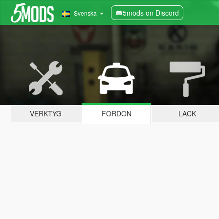
5mods on Discord
Svenska
VERKTYG
FORDON
LACK