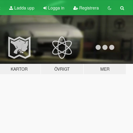
t
Ladda upp
Logga in
Registrera
KARTOR
ÖVRIGT
MER