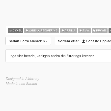
CYKEL
VANILLA REDIGERING
APRILIA
BMW
DUCATI
Sedan
Förra Månaden
Sortera efter:
Senaste Uppla
Inga filer hittade, vänligen ändra din filtrerings kriterier.
Designed in Alderney
Made in Los Santos