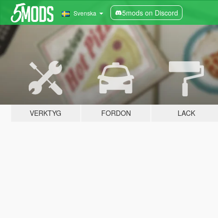
5mods on Discord
Svenska
VERKTYG
FORDON
LACK