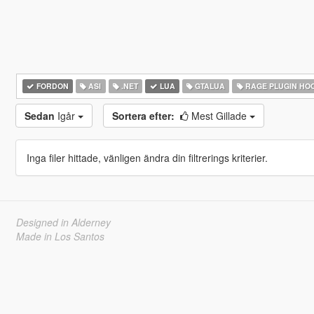
FORDON
ASI
.NET
LUA
GTALUA
RAGE PLUGIN HO
Sedan
Igår
Sortera efter:
Mest Gillade
Inga filer hittade, vänligen ändra din filtrerings kriterier.
Designed in Alderney
Made in Los Santos