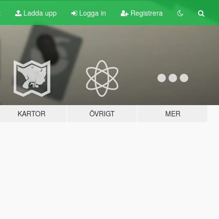
t
Ladda upp
Logga in
Registrera
KARTOR
ÖVRIGT
MER