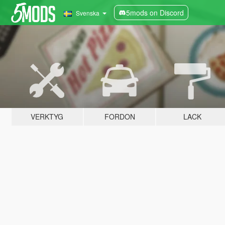
5mods on Discord
Svenska
VERKTYG
FORDON
LACK