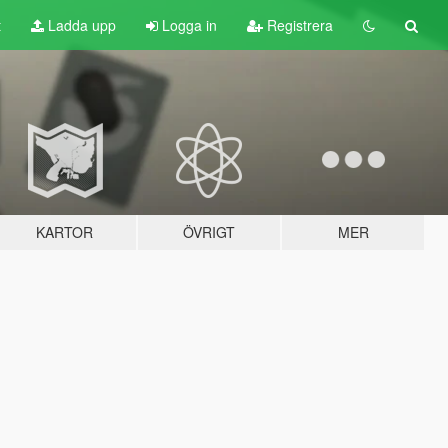
t
Ladda upp
Logga in
Registrera
KARTOR
ÖVRIGT
MER