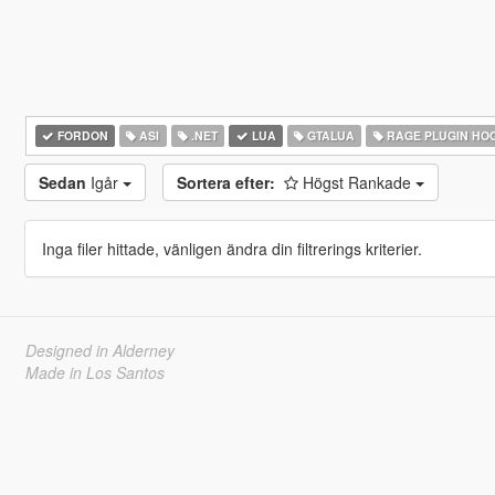
FORDON
ASI
.NET
LUA
GTALUA
RAGE PLUGIN HO
Sedan
Igår
Sortera efter:
Högst Rankade
Inga filer hittade, vänligen ändra din filtrerings kriterier.
Designed in Alderney
Made in Los Santos