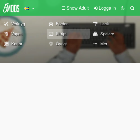
Show Adult
Logga in
Verktyg
Fordon
Lack
Vapen
Skript
Spelare
Kartor
Övrigt
Mer