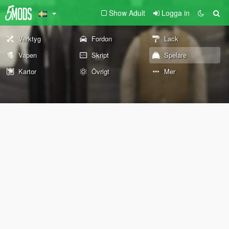
Show Adult
Logga in
Verktyg
Fordon
Lack
Vapen
Skript
Spelare
Kartor
Övrigt
Mer