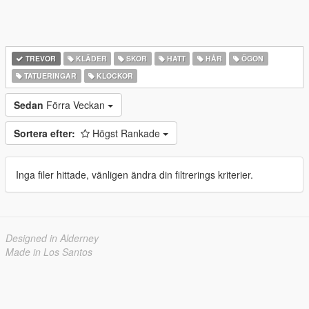
TREVOR
KLÄDER
SKOR
HATT
HÅR
ÖGON
TATUERINGAR
KLOCKOR
Sedan
Förra Veckan
Sortera efter:
Högst Rankade
Inga filer hittade, vänligen ändra din filtrerings kriterier.
Designed in Alderney
Made in Los Santos