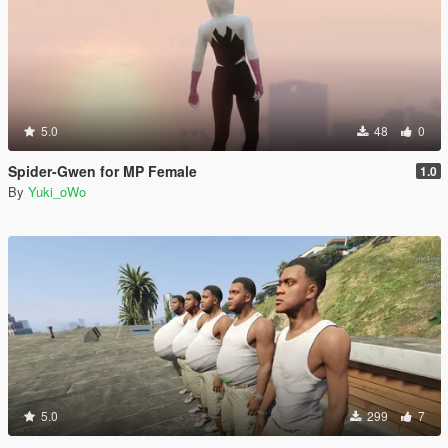
5.0
48
0
Spider-Gwen for MP Female
1.0
By
Yuki_oWo
5.0
299
7