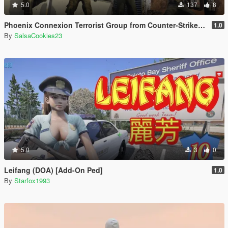
5.0
137
8
Phoenix Connexion Terrorist Group from Counter-Strike: Global Offensive (Shattered Web + Broken Fang skins included)
1.0
By
SalsaCookies23
5.0
3
0
Leifang (DOA) [Add-On Ped]
1.0
By
Starfox1993