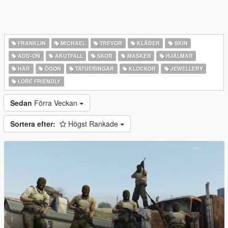
FRANKLIN
MICHAEL
TREVOR
KLÄDER
SKIN
ADD-ON
AKUTFALL
SKOR
MASKER
HJÄLMAR
HÅR
ÖGON
TATUERINGAR
KLOCKOR
JEWELLERY
LORE FRIENDLY
Sedan
Förra Veckan
Sortera efter:
Högst Rankade