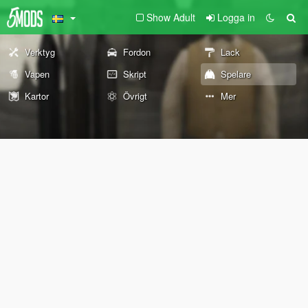
Show Adult
Logga in
Verktyg
Fordon
Lack
Vapen
Skript
Spelare
Kartor
Övrigt
Mer