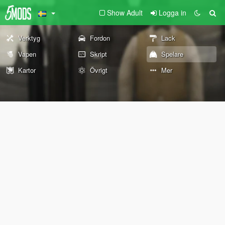
Show Adult
Logga in
Verktyg
Fordon
Lack
Vapen
Skript
Spelare
Kartor
Övrigt
Mer