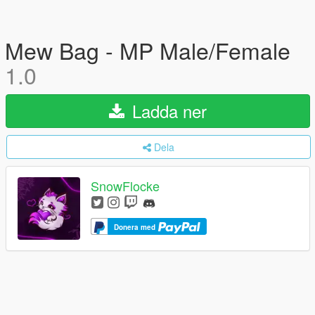
Mew Bag - MP Male/Female
1.0
Ladda ner
Dela
SnowFlocke
Donera med