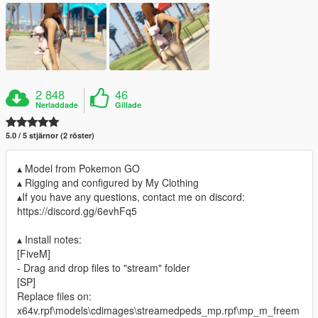
2 848
46
Nerladdade
Gillade
5.0 / 5 stjärnor (2 röster)
▴ Model from Pokemon GO
▴ Rigging and configured by My Clothing
▴If you have any questions, contact me on discord:
https://discord.gg/6evhFq5
▴ Install notes:
[FiveM]
- Drag and drop files to "stream" folder
[SP]
Replace files on:
x64v.rpf\models\cdimages\streamedpeds_mp.rpf\mp_m_freem