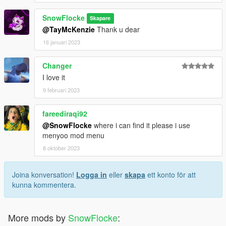
SnowFlocke
Skapare
@TayMcKenzie
Thank u dear
16 januari 2023
Changer
I love it
9 februari 2023
fareediraqi92
@SnowFlocke
where i can find it please i use
menyoo mod menu
8 oktober 2023
Joina konversation!
Logga in
eller
skapa
ett konto för att
kunna kommentera.
More mods by
SnowFlocke
: