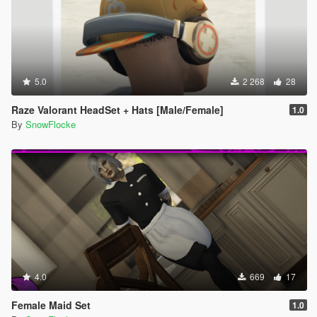
5.0
2 268
28
Raze Valorant HeadSet + Hats [Male/Female]
1.0
By
SnowFlocke
4.0
669
17
Female Maid Set
1.0