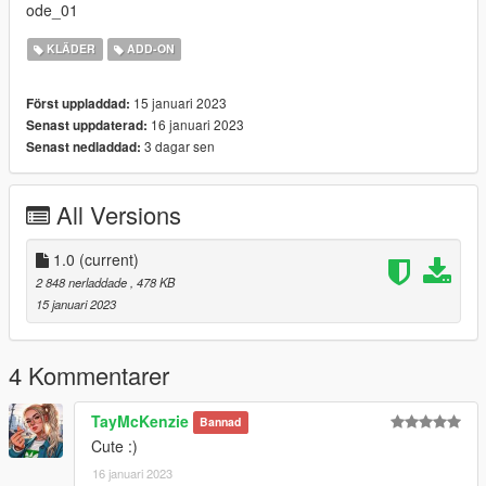
ode_01
KLÄDER
ADD-ON
15 januari 2023
Först uppladdad:
16 januari 2023
Senast uppdaterad:
3 dagar sen
Senast nedladdad:
All Versions
1.0
(current)
2 848 nerladdade
, 478 KB
15 januari 2023
4 Kommentarer
TayMcKenzie
Bannad
Cute :)
16 januari 2023