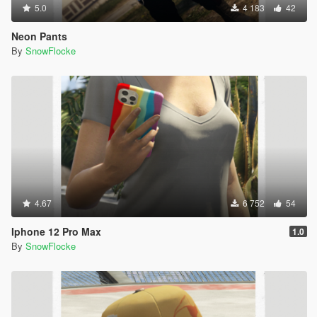
5.0
4 183
42
Neon Pants
By
SnowFlocke
4.67
6 752
54
Iphone 12 Pro Max
1.0
By
SnowFlocke