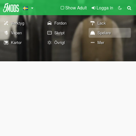
Show Adult
Logga in
Verktyg
Fordon
Lack
Vapen
Skript
Spelare
Kartor
Övrigt
Mer