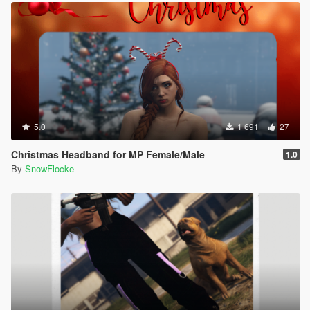
5.0
1 691
27
Christmas Headband for MP Female/Male
1.0
By
SnowFlocke