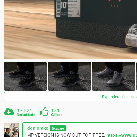
Expandera för att se 
12 324
134
Nerladdade
Gillade
don drako
Skapare
MP VERSION IS NOW OUT FOR FREE.
https://www.g