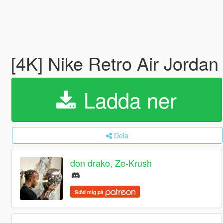
[4K] Nike Retro Air Jordan
Ladda ner
Dela
don drako, Ze-Krush
Stöd mig på