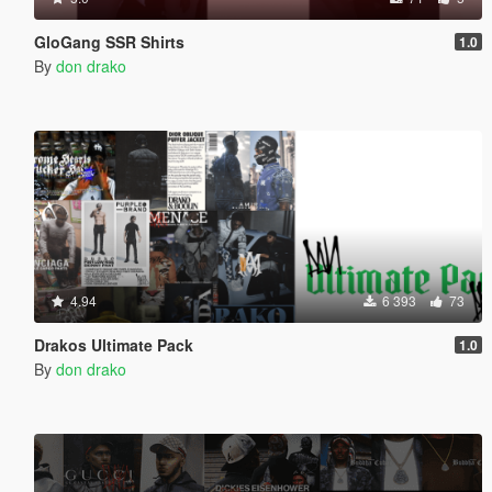
GloGang SSR Shirts
1.0
By
don drako
4.94
6 393
73
Drakos Ultimate Pack
1.0
By
don drako