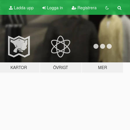
t
Ladda upp
Logga in
Registrera
KARTOR
ÖVRIGT
MER