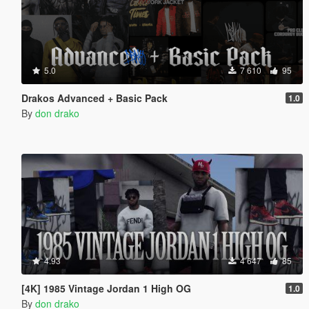
5.0
7 610
95
Drakos Advanced + Basic Pack
1.0
By
don drako
4.93
4 647
85
[4K] 1985 Vintage Jordan 1 High OG
1.0
By
don drako