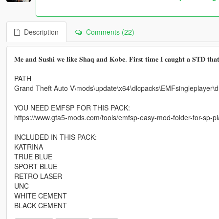
Description
Comments (22)
𝐌𝐞 𝐚𝐧𝐝 𝐒𝐮𝐬𝐡𝐢 𝐰𝐞 𝐥𝐢𝐤𝐞 𝐒𝐡𝐚𝐪 𝐚𝐧𝐝 𝐊𝐨𝐛𝐞. 𝐅𝐢𝐫𝐬𝐭 𝐭𝐢𝐦𝐞 𝐈 𝐜𝐚𝐮𝐠𝐡𝐭 𝐚 𝐒𝐓𝐃 𝐭𝐡𝐚
PATH
Grand Theft Auto V\mods\update\x64\dlcpacks\EMFsingleplayer\dl
YOU NEED EMFSP FOR THIS PACK:
https://www.gta5-mods.com/tools/emfsp-easy-mod-folder-for-sp-p
INCLUDED IN THIS PACK:
KATRINA
TRUE BLUE
SPORT BLUE
RETRO LASER
UNC
WHITE CEMENT
BLACK CEMENT