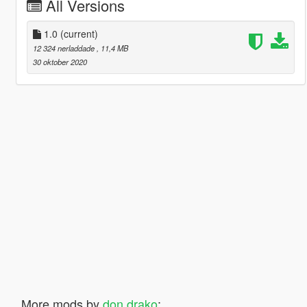
All Versions
1.0
(current)
12 324 nerladdade
, 11,4 MB
30 oktober 2020
More mods by
don drako
: