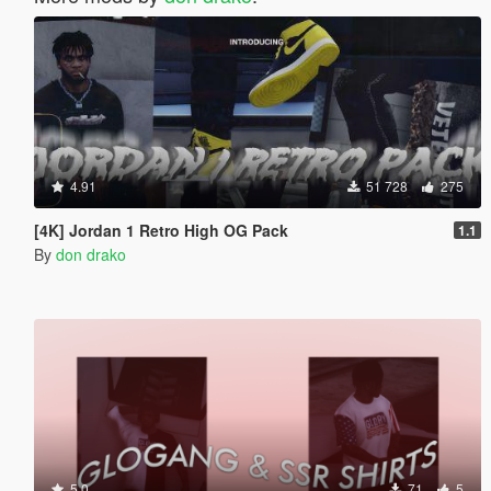
4.91
51 728
275
[4K] Jordan 1 Retro High OG Pack
1.1
By
don drako
5.0
71
5