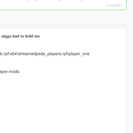
2 maj 2021
 𝐧𝐢𝐠𝐠𝐚 𝐡𝐚𝐝 𝐭𝐨 𝐡𝐨𝐥𝐝 𝐦𝐞
c.rpf\x64\streamedpeds_players.rpf\player_one
layer-mods