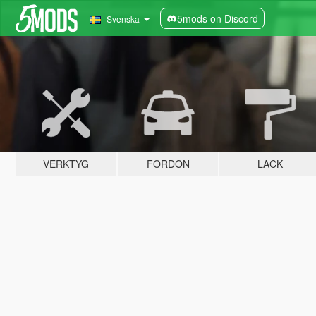
5mods on Discord
Svenska
VERKTYG
FORDON
LACK