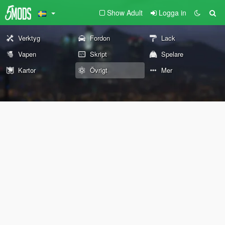
Show Adult
Logga in
Verktyg
Fordon
Lack
Vapen
Skript
Spelare
Kartor
Övrigt
Mer