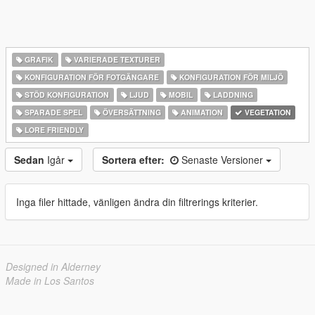
GRAFIK
VARIERADE TEXTURER
KONFIGURATION FÖR FOTGÄNGARE
KONFIGURATION FÖR MILJÖ
STÖD KONFIGURATION
LJUD
MOBIL
LADDNING
SPARADE SPEL
ÖVERSÄTTNING
ANIMATION
VEGETATION
LORE FRIENDLY
Sedan
Igår
Sortera efter:
Senaste Versioner
Inga filer hittade, vänligen ändra din filtrerings kriterier.
Designed in Alderney
Made in Los Santos