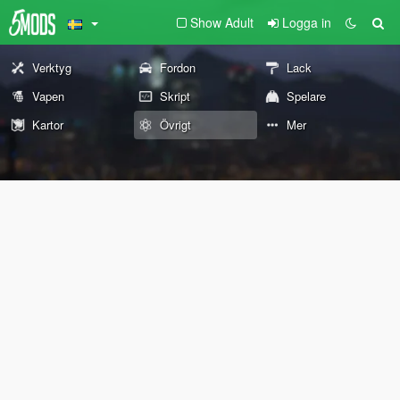
Show Adult
Logga in
Verktyg
Fordon
Lack
Vapen
Skript
Spelare
Kartor
Övrigt
Mer