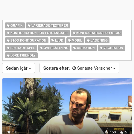
GRAFIK
VARIERADE TEXTURER
KONFIGURATION FÖR FOTGÄNGARE
KONFIGURATION FÖR MILJÖ
STÖD KONFIGURATION
LJUD
MOBIL
LADDNING
SPARADE SPEL
ÖVERSÄTTNING
ANIMATION
VEGETATION
LORE FRIENDLY
Sedan
Igår
Sortera efter:
Senaste Versioner
5.0
153
5