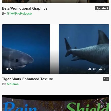
Beta/Promotional Graphics
Update 2
By
GTAVPreRelease
5.0
43
7
Tiger Shark Enhanced Texture
1.0
By
MrLame