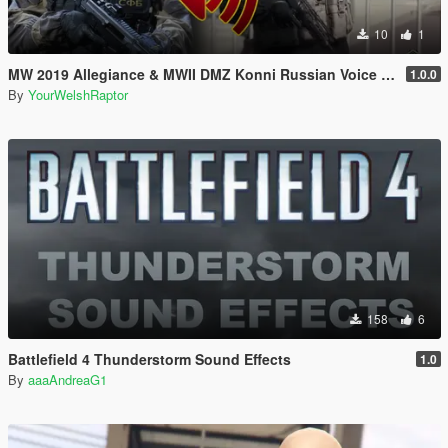
10
1
MW 2019 Allegiance & MWII DMZ Konni Russian Voice Groups for Peds
1.0.0
By
YourWelshRaptor
158
6
Battlefield 4 Thunderstorm Sound Effects
1.0
By
aaaAndreaG1