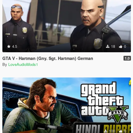
4.5
18
0
GTA V - Hartman (Gny. Sgt. Hartman) German
1.0
By
LoveAudioMods1
100
0