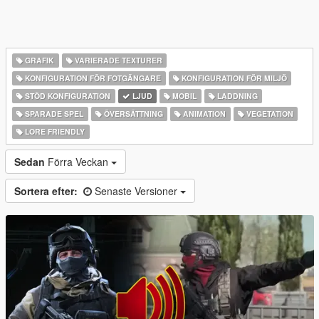
GRAFIK
VARIERADE TEXTURER
KONFIGURATION FÖR FOTGÄNGARE
KONFIGURATION FÖR MILJÖ
STÖD KONFIGURATION
LJUD
MOBIL
LADDNING
SPARADE SPEL
ÖVERSÄTTNING
ANIMATION
VEGETATION
LORE FRIENDLY
Sedan
Förra Veckan
Sortera efter:
Senaste Versioner