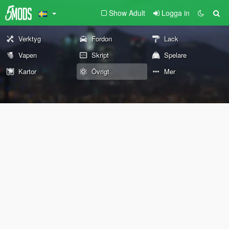
Show Adult
Logga in
Verktyg
Fordon
Lack
Vapen
Skript
Spelare
Kartor
Övrigt
Mer