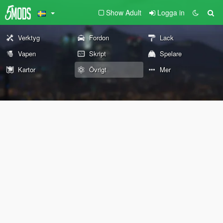
Show Adult
Logga in
Verktyg
Fordon
Lack
Vapen
Skript
Spelare
Kartor
Övrigt
Mer