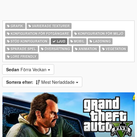
GRAFIK
VARIERADE TEXTURER
KONFIGURATION FÖR FOTGÄNGARE
KONFIGURATION FÖR MILJÖ
STÖD KONFIGURATION
LJUD
MOBIL
LADDNING
SPARADE SPEL
ÖVERSÄTTNING
ANIMATION
VEGETATION
LORE FRIENDLY
Sedan
Förra Veckan
Sortera efter:
Mest Nerladdade