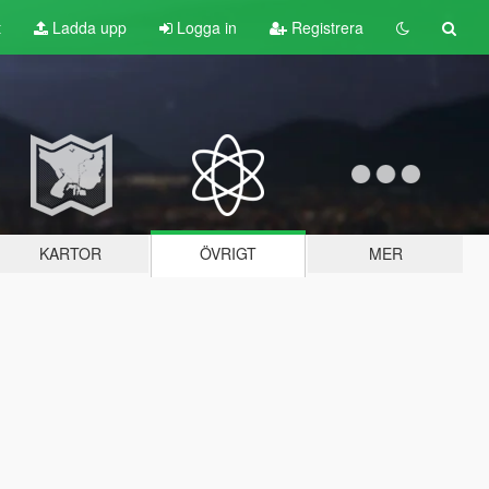
t
Ladda upp
Logga in
Registrera
KARTOR
ÖVRIGT
MER