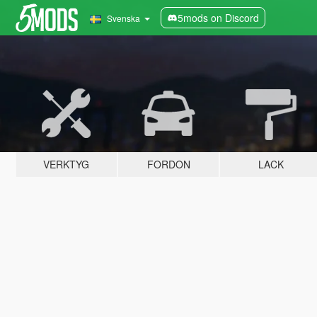
5mods on Discord
Svenska
VERKTYG
FORDON
LACK