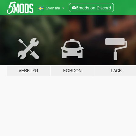
5mods on Discord
Svenska
VERKTYG
FORDON
LACK