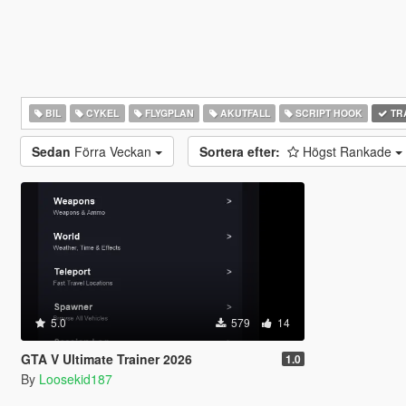
BIL
CYKEL
FLYGPLAN
AKUTFALL
SCRIPT HOOK
TR
Sedan
Förra Veckan
Sortera efter:
Högst Rankade
5.0
579
14
GTA V Ultimate Trainer 2026
1.0
By
Loosekid187