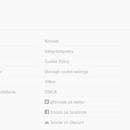
Kontakt
Integritetspolicy
Cookie Policy
er
Manage cookie settings
Villkor
tattavla
DMCA
@5mods på twitter
5mods på facebook
5mods on Discord