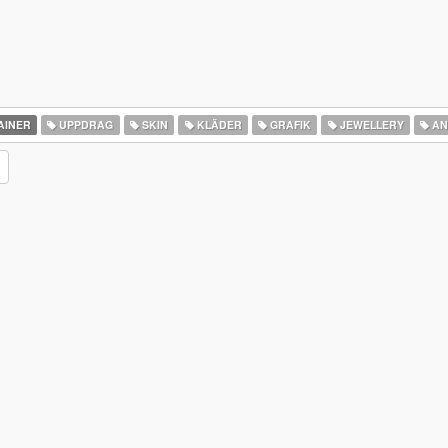
AINER
UPPDRAG
SKIN
KLÄDER
GRAFIK
JEWELLERY
AN