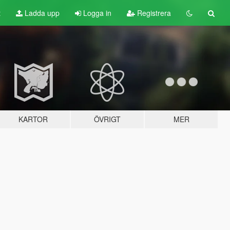
t
Ladda upp
Logga in
Registrera
KARTOR
ÖVRIGT
MER