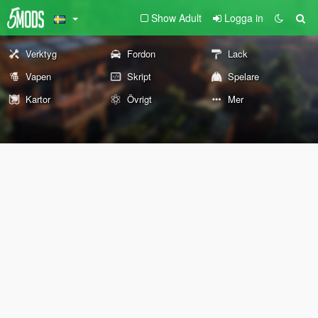
Show Adult
Logga in
Verktyg
Fordon
Lack
Vapen
Skript
Spelare
Kartor
Övrigt
Mer