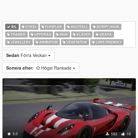
BIL
CYKEL
FLYGPLAN
AKUTFALL
SCRIPT HOOK
TRAINER
UPPDRAG
SKIN
KLÄDER
GRAFIK
JEWELLERY
ANIMATION
VEGETATION
LORE FRIENDLY
Sedan
Förra Veckan
Sortera efter:
Högst Rankade
5.0
582
16