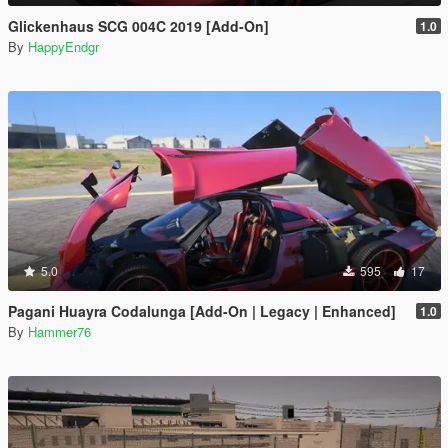
Glickenhaus SCG 004C 2019 [Add-On]
1.0
By
HappyEndgr
5.0
595
17
Pagani Huayra Codalunga [Add-On | Legacy | Enhanced]
1.0
By
Hammer76