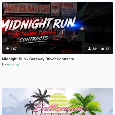
4.67
384
12
Midnight Run - Getaway Driver Contracts
By
nytoniaz