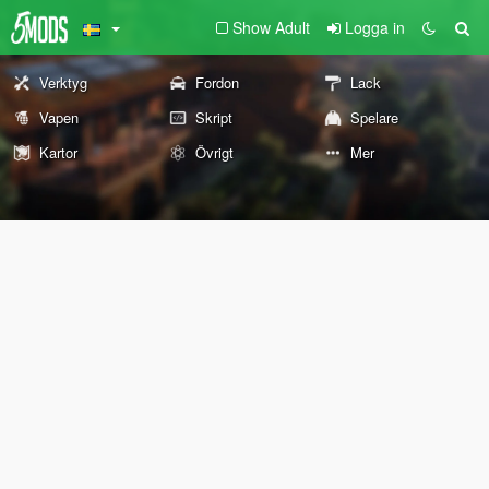
Show Adult
Logga in
Verktyg
Fordon
Lack
Vapen
Skript
Spelare
Kartor
Övrigt
Mer