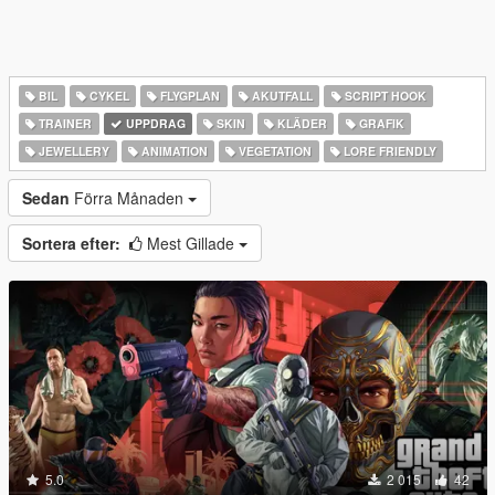
BIL
CYKEL
FLYGPLAN
AKUTFALL
SCRIPT HOOK
TRAINER
UPPDRAG
SKIN
KLÄDER
GRAFIK
JEWELLERY
ANIMATION
VEGETATION
LORE FRIENDLY
Sedan
Förra Månaden
Sortera efter:
Mest Gillade
5.0
2 015
42