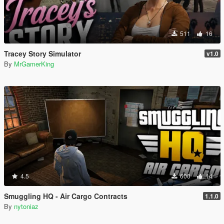
511
16
Tracey Story Simulator
v1.0
By
MrGamerKing
4.5
600
14
Smuggling HQ - Air Cargo Contracts
1.1.0
By
nytoniaz