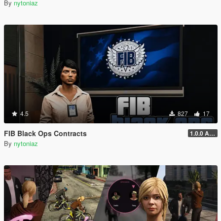
By
nytoniaz
4.5
827
17
FIB Black Ops Contracts
1.0.0 Alpha
By
nytoniaz