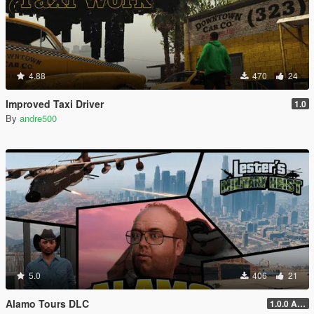
4.88
470
24
Improved Taxi Driver
1.0
By
andre500
5.0
406
21
Alamo Tours DLC
1.0.0 Alpha