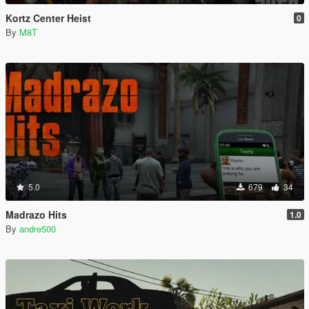
Kortz Center Heist
0
By
M8T
5.0
679
34
Madrazo Hits
1.0
By
andre500