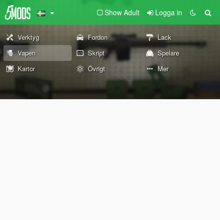
Show Adult
Logga in
Verktyg
Fordon
Lack
Vapen
Skript
Spelare
Kartor
Övrigt
Mer