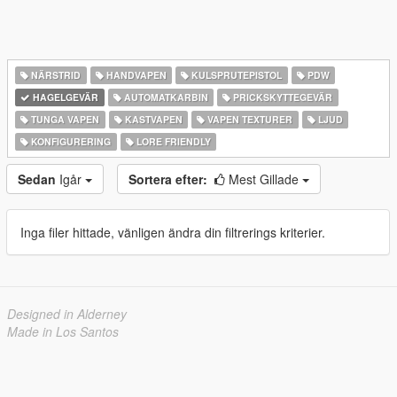
NÄRSTRID
HANDVAPEN
KULSPRUTEPISTOL
PDW
HAGELGEVÄR
AUTOMATKARBIN
PRICKSKYTTEGEVÄR
TUNGA VAPEN
KASTVAPEN
VAPEN TEXTURER
LJUD
KONFIGURERING
LORE FRIENDLY
Sedan
Igår
Sortera efter:
Mest Gillade
Inga filer hittade, vänligen ändra din filtrerings kriterier.
Designed in Alderney
Made in Los Santos