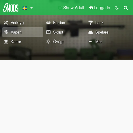
Show Adult
Logga in
Verktyg
Fordon
Lack
Vapen
Skript
Spelare
Kartor
Övrigt
Mer