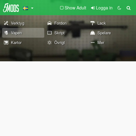
Show Adult
Logga in
Verktyg
Fordon
Lack
Vapen
Skript
Spelare
Kartor
Övrigt
Mer