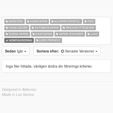
NÄRSTRID
HANDVAPEN
KULSPRUTEPISTOL
PDW
HAGELGEVÄR
AUTOMATKARBIN
PRICKSKYTTEGEVÄR
TUNGA VAPEN
KASTVAPEN
VAPEN TEXTURER
LJUD
KONFIGURERING
LORE FRIENDLY
Sedan
Igår
Sortera efter:
Senaste Versioner
Inga filer hittade, vänligen ändra din filtrerings kriterier.
Designed in Alderney
Made in Los Santos