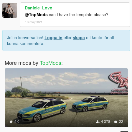
Daniele_Lovo
@TopMods
can i have the template please?
18 maj 2021
Joina konversation!
Logga in
eller
skapa
ett konto för att
kunna kommentera.
More mods by
TopMods
:
5.0
4 378
22