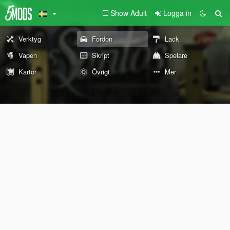
Show Adult
Logga in
Verktyg
Fordon
Lack
Vapen
Skript
Spelare
Kartor
Övrigt
Mer