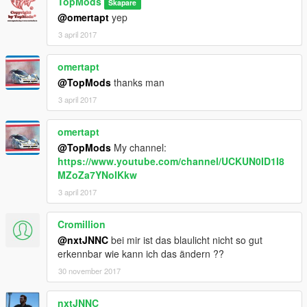
TopMods
Skapare
@omertapt
yep
3 april 2017
omertapt
@TopMods
thanks man
3 april 2017
omertapt
@TopMods
My channel:
https://www.youtube.com/channel/UCKUN0ID1I8
MZoZa7YNoIKkw
3 april 2017
Cromillion
@nxtJNNC
bei mir ist das blaulicht nicht so gut
erkennbar wie kann ich das ändern ??
30 november 2017
nxtJNNC