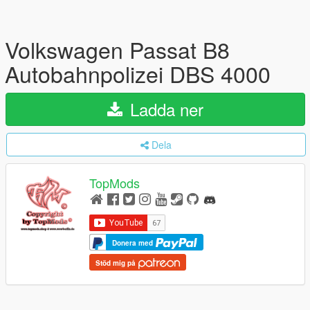
Volkswagen Passat B8
Autobahnpolizei DBS 4000
Ladda ner
Dela
TopMods
Donera med
Stöd mig på