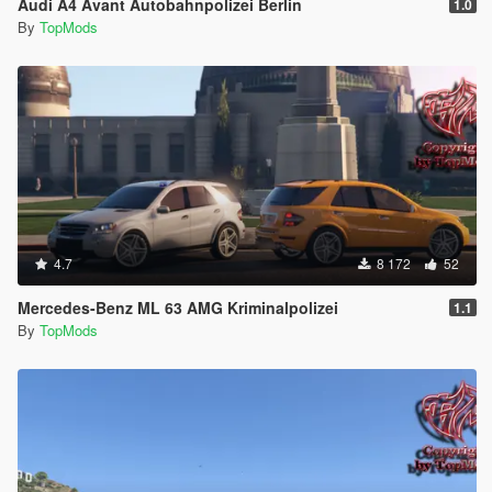
Audi A4 Avant Autobahnpolizei Berlin
1.0
By
TopMods
4.7
8 172
52
Mercedes-Benz ML 63 AMG Kriminalpolizei
1.1
By
TopMods