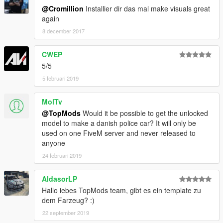
@Cromillion
Installier dir das mal make visuals great
again
8 december 2017
CWEP
5/5
5 februari 2019
MolTv
@TopMods
Would it be possible to get the unlocked
model to make a danish police car? It will only be
used on one FiveM server and never released to
anyone
24 februari 2019
AldasorLP
Hallo iebes TopMods team, gibt es ein template zu
dem Farzeug? :)
22 september 2019