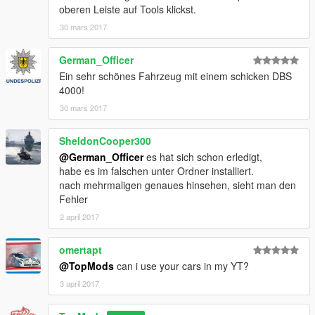
oberen Leiste auf Tools klickst.
30 mars 2017
German_Officer
Ein sehr schönes Fahrzeug mit einem schicken DBS
4000!
30 mars 2017
SheldonCooper300
@German_Officer
es hat sich schon erledigt,
habe es im falschen unter Ordner installiert.
nach mehrmaligen genaues hinsehen, sieht man den
Fehler
2 april 2017
omertapt
@TopMods
can i use your cars in my YT?
3 april 2017