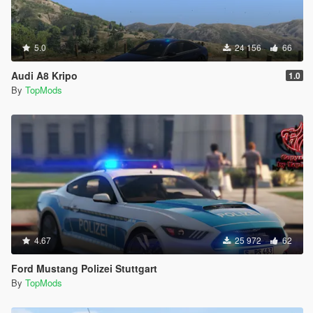
5.0
24 156
66
Audi A8 Kripo
1.0
By
TopMods
4.67
25 972
62
Ford Mustang Polizei Stuttgart
By
TopMods