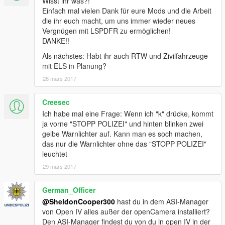
Wisst ihr was?!
Einfach mal vielen Dank für eure Mods und die Arbeit
die ihr euch macht, um uns immer wieder neues
Vergnügen mit LSPDFR zu ermöglichen!
DANKE!!
Als nächstes: Habt ihr auch RTW und Zivilfahrzeuge
mit ELS in Planung?
28 mars 2017
Creesec
Ich habe mal eine Frage: Wenn ich "k" drücke, kommt
ja vorne "STOPP POLIZEI" und hinten blinken zwei
gelbe Warnlichter auf. Kann man es soch machen,
das nur die Warnlichter ohne das "STOPP POLIZEI"
leuchtet
29 mars 2017
German_Officer
@SheldonCooper300
hast du in dem ASI-Manager
von Open IV alles außer der openCamera installiert?
Den ASI-Manager findest du von du in open IV in der