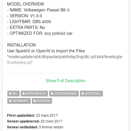
MODEL OVERVIEW
- NAME: Volkswagen Passat B8 ©
- VERSION: V1.0.0
- LIGHTBAR: DBS 4000
- EXTRA PARTS: No
- OPTIMIZED FOR: any police2 car
INSTALLATION
Use SparkIV or OpenIV to import the Files
"mods/update/x64/dlcpacks/patchday3ng/dlc.rpf/x64/levels/gta
5/vehicles.rpf"
- INSTALLATION POLICE2.xml
POLICE2.xml "Rockstar Games/Grand Theft Auto
Show Full Description
V/ELS/pack_default"
BIL
HATCHBACK
VOLKSWAGEN
AKUTFALL
CREDITS
GERMANY
EUROPA
- Original 3d Model by: Squir
- Converted to SA: Meho1
-Converted to V: achillesdkpolicemods
22 mars 2017
Först uppladdad:
- Dufflebag: HaLoPCDrAcO.
22 mars 2017
Senast uppdaterad:
- Explorer Cabinet: ErinLindsay.
3 timmar sedan
Senast nedladdad: