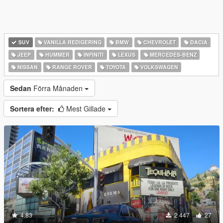
SUV
VANILLA REDIGERING
BMW
CHEVROLET
DACIA
JEEP
HUMMER
INFINITI
LEXUS
MERCEDES-BENZ
NISSAN
RANGE ROVER
TOYOTA
VOLKSWAGEN
Sedan
Förra Månaden
Sortera efter:
Mest Gillade
4.83
2 447
27