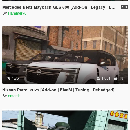
Mercedes Benz Maybach GLS 600 [Add-On | Legacy | Enhanced]
1.0
By
Hammer76
4.75
1 851
18
Nissan Patrol 2025 [Add-on | FiveM | Tuning | Debadged]
By
omardr