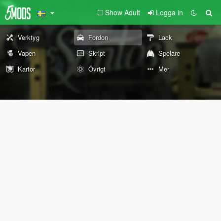
Show Adult
Logga in
Verktyg
Fordon
Lack
Vapen
Skript
Spelare
Kartor
Övrigt
Mer