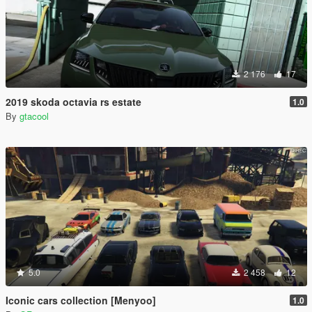
2 176
17
2019 skoda octavia rs estate
1.0
By
gtacool
5.0
2 458
12
Iconic cars collection [Menyoo]
1.0