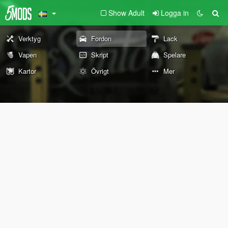
Show Adult
Logga in
Verktyg
Fordon
Lack
Vapen
Skript
Spelare
Kartor
Övrigt
Mer