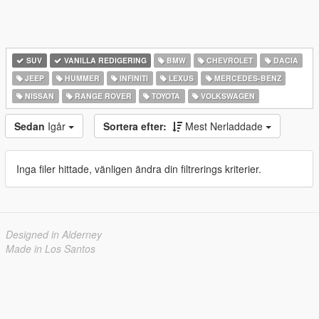
SUV
VANILLA REDIGERING
BMW
CHEVROLET
DACIA
JEEP
HUMMER
INFINITI
LEXUS
MERCEDES-BENZ
NISSAN
RANGE ROVER
TOYOTA
VOLKSWAGEN
Sedan
Igår
Sortera efter:
Mest Nerladdade
Inga filer hittade, vänligen ändra din filtrerings kriterier.
Designed in Alderney
Made in Los Santos