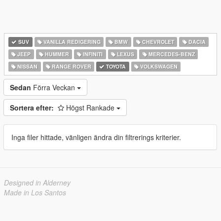
SUV
VANILLA REDIGERING
BMW
CHEVROLET
DACIA
JEEP
HUMMER
INFINITI
LEXUS
MERCEDES-BENZ
NISSAN
RANGE ROVER
TOYOTA
VOLKSWAGEN
Sedan
Förra Veckan
Sortera efter:
Högst Rankade
Inga filer hittade, vänligen ändra din filtrerings kriterier.
Designed in Alderney
Made in Los Santos