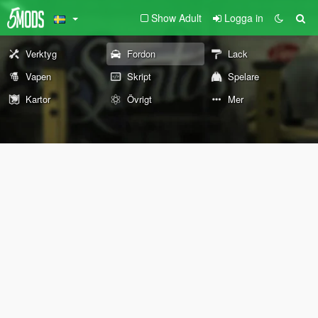
Show Adult
Logga in
Verktyg
Fordon
Lack
Vapen
Skript
Spelare
Kartor
Övrigt
Mer