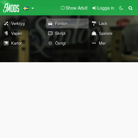
Show Adult
Logga in
Verktyg
Fordon
Lack
Vapen
Skript
Spelare
Kartor
Övrigt
Mer