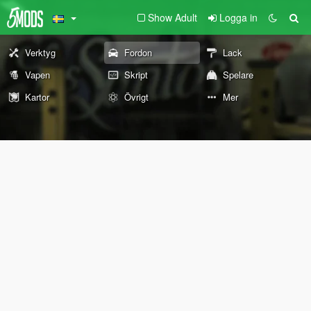
Show Adult
Logga in
Verktyg
Fordon
Lack
Vapen
Skript
Spelare
Kartor
Övrigt
Mer