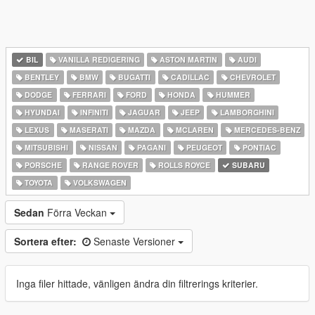
BIL
VANILLA REDIGERING
ASTON MARTIN
AUDI
BENTLEY
BMW
BUGATTI
CADILLAC
CHEVROLET
DODGE
FERRARI
FORD
HONDA
HUMMER
HYUNDAI
INFINITI
JAGUAR
JEEP
LAMBORGHINI
LEXUS
MASERATI
MAZDA
MCLAREN
MERCEDES-BENZ
MITSUBISHI
NISSAN
PAGANI
PEUGEOT
PONTIAC
PORSCHE
RANGE ROVER
ROLLS ROYCE
SUBARU
TOYOTA
VOLKSWAGEN
Sedan
Förra Veckan
Sortera efter:
Senaste Versioner
Inga filer hittade, vänligen ändra din filtrerings kriterier.