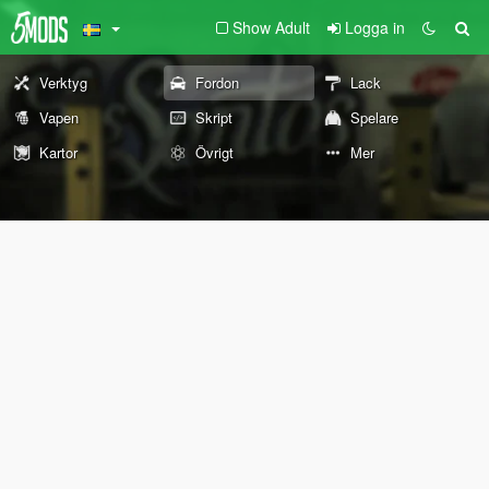
Show Adult
Logga in
Verktyg
Fordon
Lack
Vapen
Skript
Spelare
Kartor
Övrigt
Mer