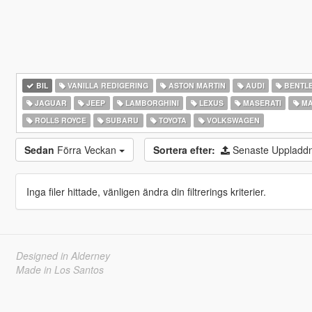
BIL
VANILLA REDIGERING
ASTON MARTIN
AUDI
BENTL
JAGUAR
JEEP
LAMBORGHINI
LEXUS
MASERATI
MA
ROLLS ROYCE
SUBARU
TOYOTA
VOLKSWAGEN
Sedan
Förra Veckan
Sortera efter:
Senaste Uppladd
Inga filer hittade, vänligen ändra din filtrerings kriterier.
Designed in Alderney
Made in Los Santos