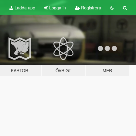
t
Ladda upp
Logga in
Registrera
KARTOR
ÖVRIGT
MER