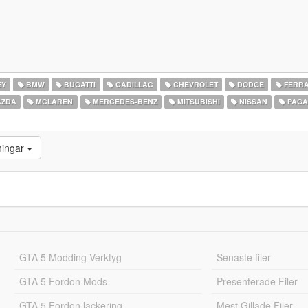
EY
BMW
BUGATTI
CADILLAC
CHEVROLET
DODGE
FERRA
ZDA
MCLAREN
MERCEDES-BENZ
MITSUBISHI
NISSAN
PAGA
ningar
GTA 5 Modding Verktyg
Senaste filer
GTA 5 Fordon Mods
Presenterade Filer
GTA 5 Fordon lackering
Mest Gillade Filer