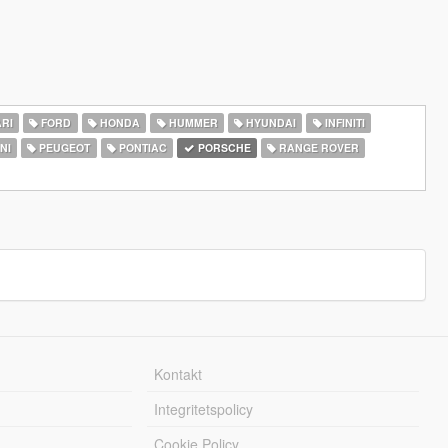
RI
FORD
HONDA
HUMMER
HYUNDAI
INFINITI
NI
PEUGEOT
PONTIAC
PORSCHE
RANGE ROVER
Kontakt
Integritetspolicy
Cookie Policy