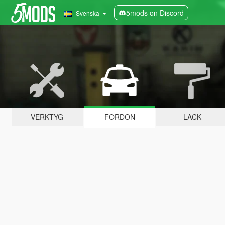
5mods on Discord
Svenska
VERKTYG
FORDON
LACK