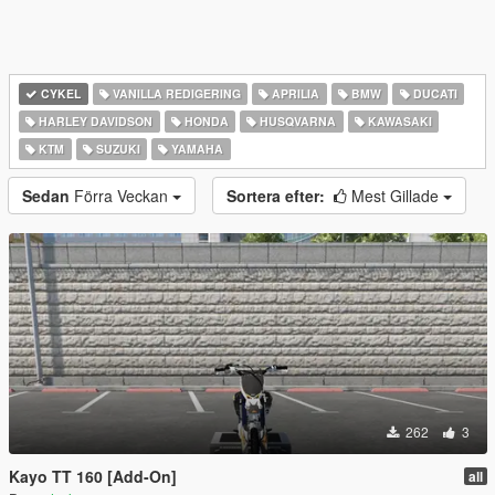
CYKEL
VANILLA REDIGERING
APRILIA
BMW
DUCATI
HARLEY DAVIDSON
HONDA
HUSQVARNA
KAWASAKI
KTM
SUZUKI
YAMAHA
Sedan
Förra Veckan
Sortera efter:
Mest Gillade
262
3
Kayo TT 160 [Add-On]
all