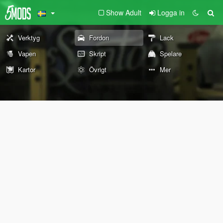
Show Adult
Logga in
Verktyg
Fordon
Lack
Vapen
Skript
Spelare
Kartor
Övrigt
Mer