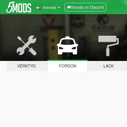
5mods on Discord
Svenska
VERKTYG
FORDON
LACK