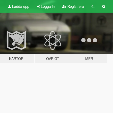
t
Ladda upp
Logga in
Registrera
KARTOR
ÖVRIGT
MER