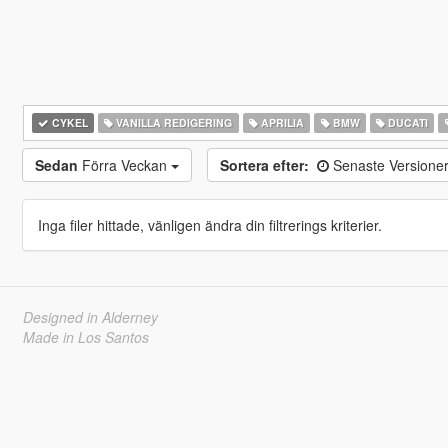
CYKEL
VANILLA REDIGERING
APRILIA
BMW
DUCATI
Sedan
Förra Veckan
Sortera efter:
Senaste Versione
Inga filer hittade, vänligen ändra din filtrerings kriterier.
Designed in Alderney
Made in Los Santos